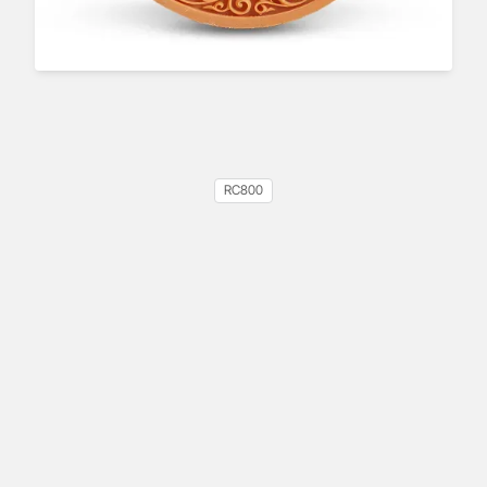
RC800
Izod-Kerbschlagzähigkeit:
38J/m
Wärmeformbeständigkeit: