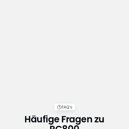
Belastbar unter
realen Bedingungen
Die Materialkombination aus Detailtreue und
Widerstandsfähigkeit reduziert Bruchrisiken im
Handling und macht Prototypen alltagstauglich
für Testaufbauten.
FAQ's
Häufige Fragen zu
RC800