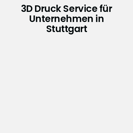
3D Druck Service für
Unternehmen in
Stuttgart
Wartung und Reparatur
Wartung und Reparatur industrieller SLA-
Anlagen – vor Ort oder remote, mit schneller
Reaktionszeit und echter Materialkompetenz.