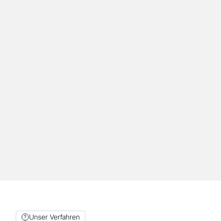
ein eigenes System angeschafft wird.
Schulung und Beratung
Schulungen und Beratung für Ihr Team in
Stuttgart: Einführung in Workflow, Software und
Materialauswahl für einen reibungslosen
Einstieg.
Unser Verfahren