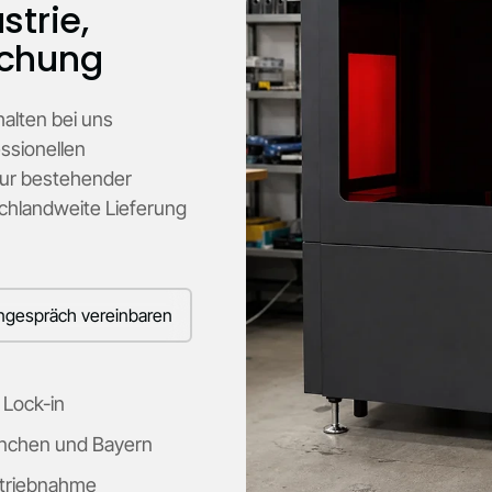
strie,
schung
alten bei uns
ssionellen
tur bestehender
chlandweite Lieferung
ngespräch vereinbaren
 Lock-in
ünchen und Bayern
etriebnahme