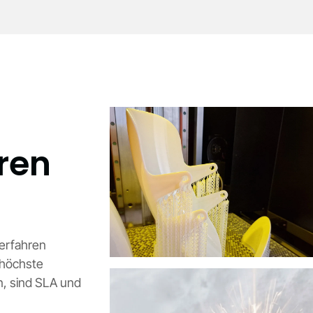
ren
erfahren
 höchste
n, sind SLA und