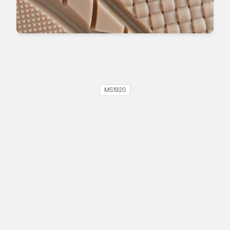
MS1920
Izod-Kerbschlagzähigkeit:
32J/m
Wärmeformbeständigkeit: