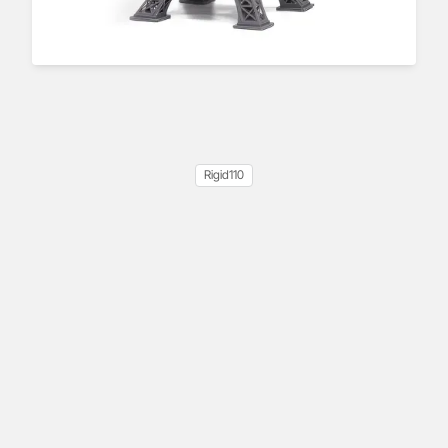
Rigid110
Izod-Kerbschlagzähigkeit:
39,3 J/m
Wärmeformbeständigkeit: