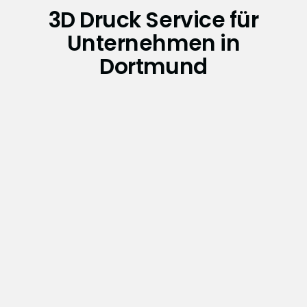
3D Druck Service für
Unternehmen in
Dortmund
Wartung und Reparatur
Wartung und Reparatur industrieller SLA-
Anlagen – vor Ort oder remote, mit schneller
Reaktionszeit und echter Materialkompetenz.