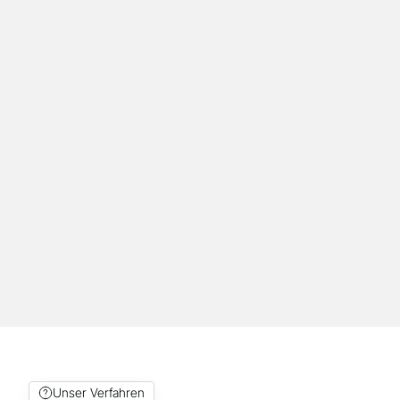
ein eigenes System angeschafft wird.
Schulung und Beratung
Schulungen und Beratung für Ihr Team in
Dortmund: Einführung in Workflow, Software
und Materialauswahl für einen reibungslosen
Einstieg.
Unser Verfahren