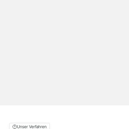
ein eigenes System angeschafft wird.
Schulung und Beratung
Schulungen und Beratung für Ihr Team in
Wiesbaden: Einführung in Workflow, Software
und Materialauswahl für einen reibungslosen
Einstieg.
Unser Verfahren