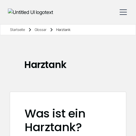
Startseite
Glossar
Harztank
Harztank
Was ist ein
Harztank?