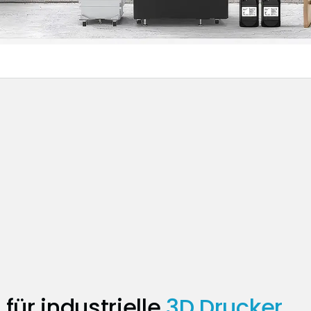
für industrielle
3D Drucker