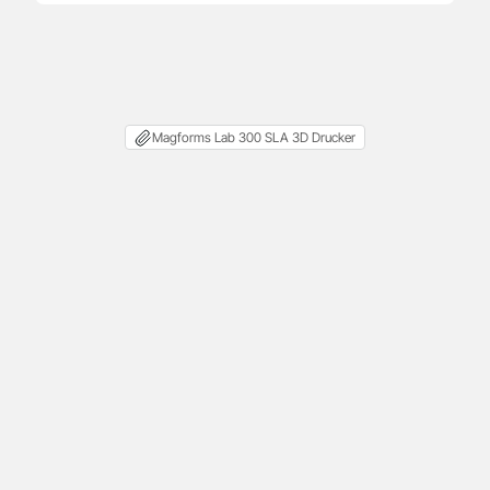
Magforms Lab 300 SLA 3D Drucker
Größe (ausgepackt)
Ohne
Monitor/LED: 774×1035×1884 mm
Mit
Monitor/LED:
1424×1035×2121 mm
Gewicht (ausgepackt)
620 kg