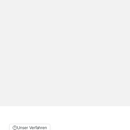
ein eigenes System angeschafft wird.
Schulung und Beratung
Schulungen und Beratung für Ihr Team in
Regensburg: Einführung in Workflow, Software
und Materialauswahl für einen reibungslosen
Einstieg.
Unser Verfahren