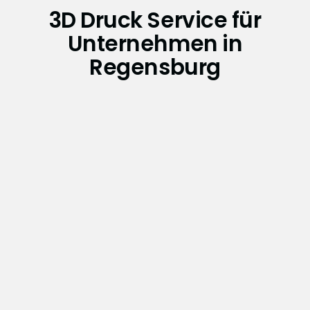
3D Druck Service für
Unternehmen in
Regensburg
Wartung und Reparatur
Wartung und Reparatur industrieller SLA-
Anlagen – vor Ort oder remote, mit schneller
Reaktionszeit und echter Materialkompetenz.