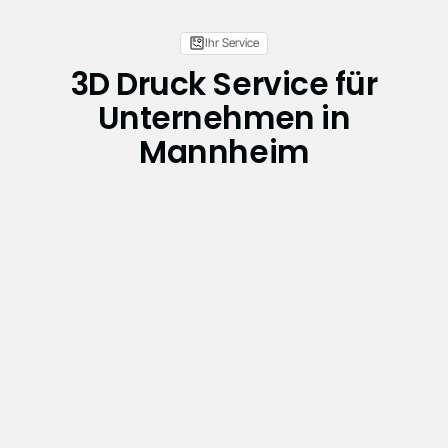
Ihr Service
3D Druck Service für
Unternehmen in
Mannheim
Wartung und Reparatur
Wartung und Reparatur industrieller SLA-
Anlagen – vor Ort oder remote, mit schneller
Reaktionszeit und echter Materialkompetenz.