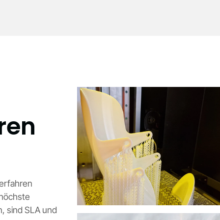
ren
erfahren
 höchste
n, sind SLA und