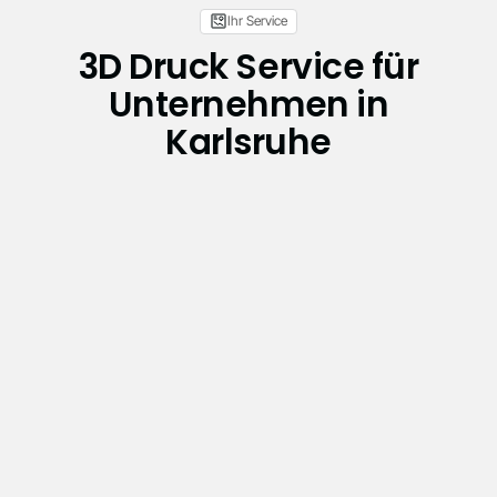
Ihr Service
3D Druck Service für
Unternehmen in
Karlsruhe
Wartung und Reparatur
Wartung und Reparatur industrieller SLA-
Anlagen – vor Ort oder remote, mit schneller
Reaktionszeit und echter Materialkompetenz.