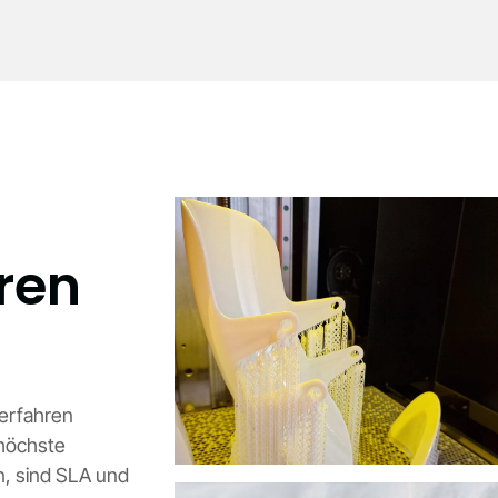
ren
erfahren
 höchste
n, sind SLA und